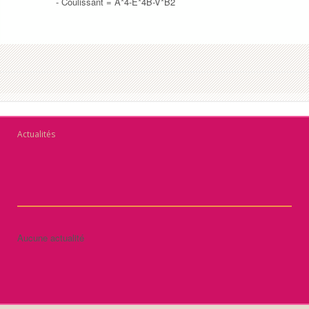
- Coulissant =
A*4-E*4B-V*B2
Actualités
Aucune actualité