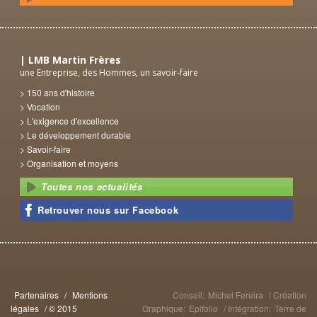
LMB Martin Frères
une Entreprise, des Hommes, un savoir-faire
150 ans d'histoire
Vocation
L'exigence d'excellence
Le développement durable
Savoir-faire
Organisation et moyens
Toutes nos actualités
Retrouver nous sur Facebook
Partenaires
/
Mentions
Conseil:
Michel Fereira
/ Création
légales
/ © 2015
Graphique:
Epifolio
/ Intégration:
Terre de